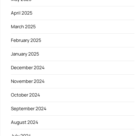
April 2025
March 2025
February 2025
January 2025
December 2024
November 2024
October 2024
September 2024
August 2024
July 2024