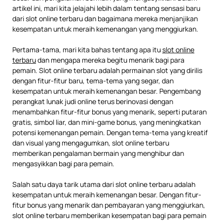
artikel ini, mari kita jelajahi lebih dalam tentang sensasi baru
dari slot online terbaru dan bagaimana mereka menjanjikan
kesempatan untuk meraih kemenangan yang menggiurkan.
Pertama-tama, mari kita bahas tentang apa itu
slot online
terbaru
dan mengapa mereka begitu menarik bagi para
pemain. Slot online terbaru adalah permainan slot yang dirilis
dengan fitur-fitur baru, tema-tema yang segar, dan
kesempatan untuk meraih kemenangan besar. Pengembang
perangkat lunak judi online terus berinovasi dengan
menambahkan fitur-fitur bonus yang menarik, seperti putaran
gratis, simbol liar, dan mini-game bonus, yang meningkatkan
potensi kemenangan pemain. Dengan tema-tema yang kreatif
dan visual yang mengagumkan, slot online terbaru
memberikan pengalaman bermain yang menghibur dan
mengasyikkan bagi para pemain.
Salah satu daya tarik utama dari slot online terbaru adalah
kesempatan untuk meraih kemenangan besar. Dengan fitur-
fitur bonus yang menarik dan pembayaran yang menggiurkan,
slot online terbaru memberikan kesempatan bagi para pemain