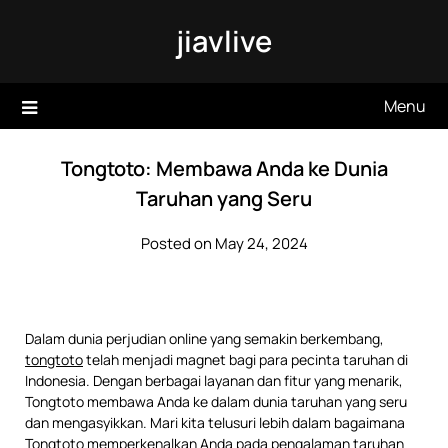
Skip
jiavlive
to
content
Menu
Tongtoto: Membawa Anda ke Dunia
Taruhan yang Seru
Posted on May 24, 2024
Dalam dunia perjudian online yang semakin berkembang,
tongtoto
telah menjadi magnet bagi para pecinta taruhan di
Indonesia. Dengan berbagai layanan dan fitur yang menarik,
Tongtoto membawa Anda ke dalam dunia taruhan yang seru
dan mengasyikkan. Mari kita telusuri lebih dalam bagaimana
Tongtoto memperkenalkan Anda pada pengalaman taruhan