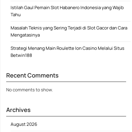
Istilah Gaul Pemain Slot Habanero Indonesia yang Wajib
Tahu
Masalah Teknis yang Sering Terjadi di Slot Gacor dan Cara
Mengatasinya
Strategi Menang Main Roulette Ion Casino Melalui Situs
Betwin188
Recent Comments
No comments to show.
Archives
August 2026