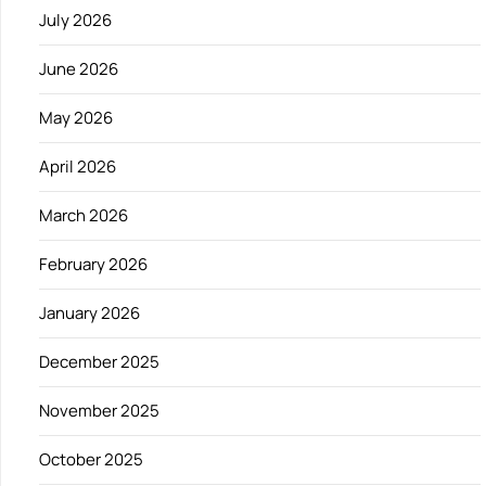
July 2026
June 2026
May 2026
April 2026
March 2026
February 2026
January 2026
December 2025
November 2025
October 2025