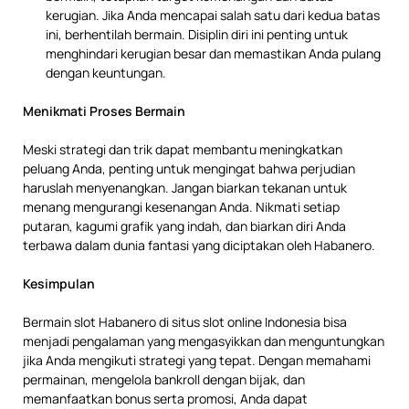
kerugian. Jika Anda mencapai salah satu dari kedua batas
ini, berhentilah bermain. Disiplin diri ini penting untuk
menghindari kerugian besar dan memastikan Anda pulang
dengan keuntungan.
Menikmati Proses Bermain
Meski strategi dan trik dapat membantu meningkatkan
peluang Anda, penting untuk mengingat bahwa perjudian
haruslah menyenangkan. Jangan biarkan tekanan untuk
menang mengurangi kesenangan Anda. Nikmati setiap
putaran, kagumi grafik yang indah, dan biarkan diri Anda
terbawa dalam dunia fantasi yang diciptakan oleh Habanero.
Kesimpulan
Bermain slot Habanero di situs slot online Indonesia bisa
menjadi pengalaman yang mengasyikkan dan menguntungkan
jika Anda mengikuti strategi yang tepat. Dengan memahami
permainan, mengelola bankroll dengan bijak, dan
memanfaatkan bonus serta promosi, Anda dapat