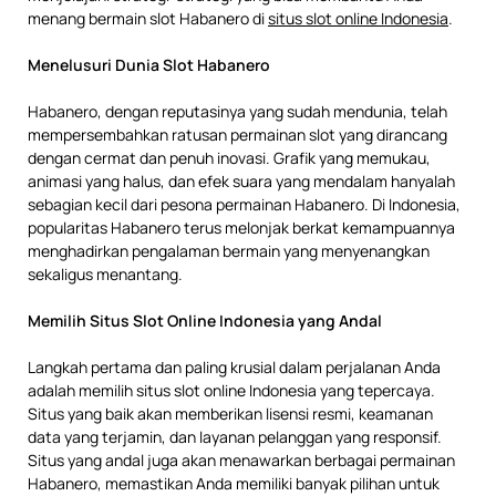
menang bermain slot Habanero di
situs slot online Indonesia
.
Menelusuri Dunia Slot Habanero
Habanero, dengan reputasinya yang sudah mendunia, telah
mempersembahkan ratusan permainan slot yang dirancang
dengan cermat dan penuh inovasi. Grafik yang memukau,
animasi yang halus, dan efek suara yang mendalam hanyalah
sebagian kecil dari pesona permainan Habanero. Di Indonesia,
popularitas Habanero terus melonjak berkat kemampuannya
menghadirkan pengalaman bermain yang menyenangkan
sekaligus menantang.
Memilih Situs Slot Online Indonesia yang Andal
Langkah pertama dan paling krusial dalam perjalanan Anda
adalah memilih situs slot online Indonesia yang tepercaya.
Situs yang baik akan memberikan lisensi resmi, keamanan
data yang terjamin, dan layanan pelanggan yang responsif.
Situs yang andal juga akan menawarkan berbagai permainan
Habanero, memastikan Anda memiliki banyak pilihan untuk