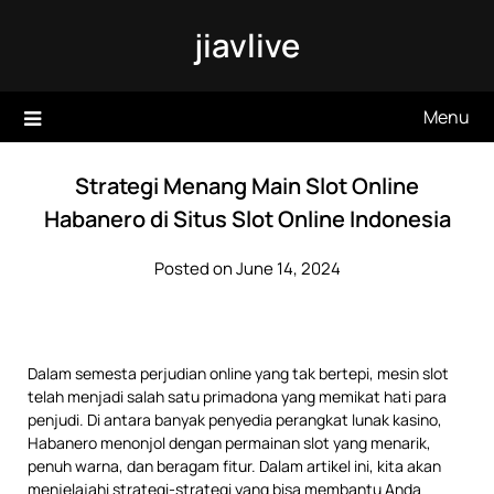
Skip
jiavlive
to
content
Menu
Strategi Menang Main Slot Online
Habanero di Situs Slot Online Indonesia
Posted on June 14, 2024
Dalam semesta perjudian online yang tak bertepi, mesin slot
telah menjadi salah satu primadona yang memikat hati para
penjudi. Di antara banyak penyedia perangkat lunak kasino,
Habanero menonjol dengan permainan slot yang menarik,
penuh warna, dan beragam fitur. Dalam artikel ini, kita akan
menjelajahi strategi-strategi yang bisa membantu Anda