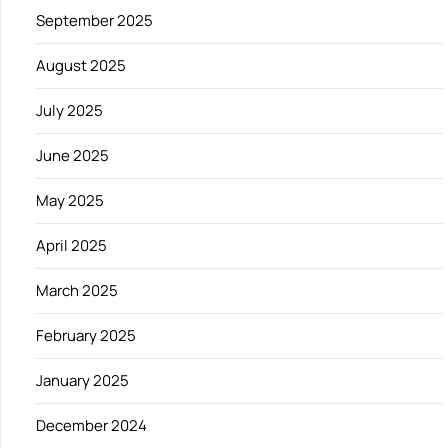
September 2025
August 2025
July 2025
June 2025
May 2025
April 2025
March 2025
February 2025
January 2025
December 2024