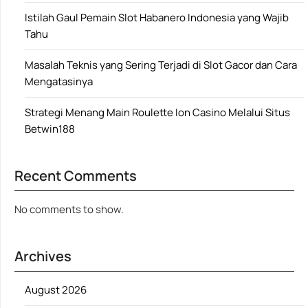
Istilah Gaul Pemain Slot Habanero Indonesia yang Wajib
Tahu
Masalah Teknis yang Sering Terjadi di Slot Gacor dan Cara
Mengatasinya
Strategi Menang Main Roulette Ion Casino Melalui Situs
Betwin188
Recent Comments
No comments to show.
Archives
August 2026