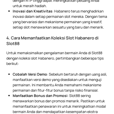
dengan RTP tinggi dapat meningkatkan peluang Anda
untuk meraih hadiah.
Inovasi dan Kreativitas
: Habanero terus menghadirkan
inovasi dalam setiap permainan slot mereka. Dengan tema
yang bervariasi dan mekanisme permainan yang kreatif,
setiap slot menawarkan sesuatu yang baru dan menarik.
4. Cara Memanfaatkan Koleksi Slot Habanero di
Slot88
Untuk memaksimalkan pengalaman bermain Anda di Slot88
dengan koleksi slot Habanero, pertimbangkan beberapa tips
berikut:
Cobalah Versi Demo
: Sebelum bertaruh dengan uang asli,
manfaatkan versi demo yang disediakan untuk menguji
permainan. Ini membantu Anda memahami mekanisme
permainan dan fitur-fitur bonus tanpa risiko finansial.
Manfaatkan Bonus dan Promosi
: Slot88 sering
menawarkan bonus dan promosi menarik. Pastikan untuk
memanfaatkan penawaran ini untuk meningkatkan modal
bermain Anda dan mendapatkan kesempatan ekstra