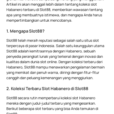
Artikel ini akan menggali lebih dalam tentang koleksi slot
Habanero terbaru di Slot88, memberikan wawasan tentang
apa yang membuatnya istimewa, dan mengapa Anda harus
mempertimbangkan untuk mencobanya.
1. Mengapa Slot88?
Slot88 telah meraih reputasi sebagai salah satu situs slot
terpercaya di pasar Indonesia. Salah satu keunggulan utama
Slot88 adalah kemitraannya dengan Habanero, sebuah
penyedia perangkat lunak yang terkenal dengan inovasi dan
kualitas dalam dunia slot online. Dengan koleksi terbaru dari
Habanero, Slot88 mampu menawarkan pengalaman bermain
yang memikat dan penuh warna, diiringi dengan fitur-fitur
canggih dan peluang kemenangan yang menggiurkan.
2. Koleksi Terbaru Slot Habanero di Slot88
Slot88 secara rutin memperbarui koleksi slot Habanero
mereka dengan judul-judul terbaru yang mengesankan.
Berikut beberapa slot terbaru yang bisa Anda temukan di
Slot88: