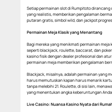
Setiap permainan slot di Rumpitoto dirancang d
yang realistis, memberikan pengalaman bermain 
putaran gratis, simbol wild, dan jackpot prog
Permainan Meja Klasik yang Menantang
Bagi mereka yang menikmati permainan meja k
seperti blackjack, roulette, baccarat, dan pok
kasino fisik dengan dealer profesional dan at
permainan meja memberikan pengalaman berm
Blackjack, misalnya, adalah permainan yang 
harus memutuskan kapan harus menarik kartu a
tanpa melebihi 21. Roulette, di sisi lain, men
yang menentukan angka keberuntungan Anda
Live Casino: Nuansa Kasino Nyata dari Ruma