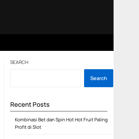
SEARCH
Search
Recent Posts
Kombinasi Bet dan Spin Hot Hot Fruit Paling
Profit di Slot