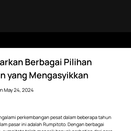
rkan Berbagai Pilihan
n yang Mengasyikkan
n May 24, 2024
 mengalami perkembangan pesat dalam beberapa tahun
alam pasar ini adalah Rumpitoto. Dengan berbagai