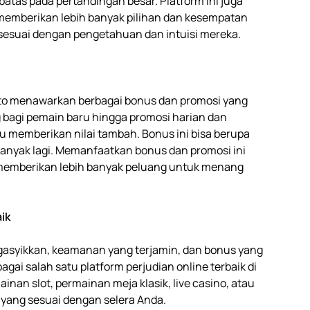
batas pada pertandingan besar. Platform ini juga
 memberikan lebih banyak pilihan dan kesempatan
esuai dengan pengetahuan dan intuisi mereka.
o menawarkan berbagai bonus dan promosi yang
 bagi pemain baru hingga promosi harian dan
u memberikan nilai tambah. Bonus ini bisa berupa
banyak lagi. Memanfaatkan bonus dan promosi ini
memberikan lebih banyak peluang untuk menang
ik
asyikkan, keamanan yang terjamin, dan bonus yang
gai salah satu platform perjudian online terbaik di
nan slot, permainan meja klasik, live casino, atau
 yang sesuai dengan selera Anda.