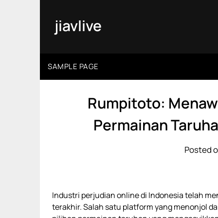
Skip
to
jiavlive
content
SAMPLE PAGE
Rumpitoto: Menawa
Permainan Taruha
Posted o
Industri perjudian online di Indonesia telah
terakhir. Salah satu platform yang menonjol d