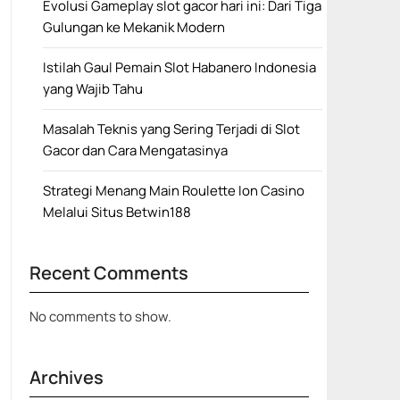
Evolusi Gameplay slot gacor hari ini: Dari Tiga
Gulungan ke Mekanik Modern
Istilah Gaul Pemain Slot Habanero Indonesia
yang Wajib Tahu
Masalah Teknis yang Sering Terjadi di Slot
Gacor dan Cara Mengatasinya
Strategi Menang Main Roulette Ion Casino
Melalui Situs Betwin188
Recent Comments
No comments to show.
Archives