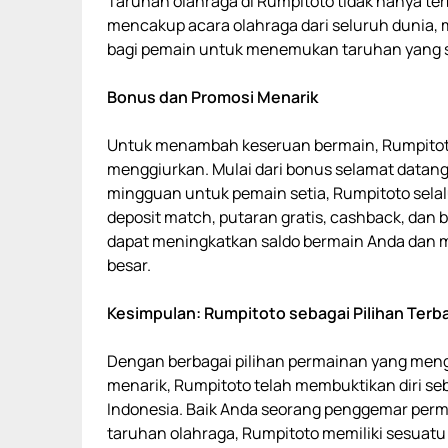
Taruhan olahraga di Rumpitoto tidak hanya ter
mencakup acara olahraga dari seluruh dunia,
bagi pemain untuk menemukan taruhan yang s
Bonus dan Promosi Menarik
Untuk menambah keseruan bermain, Rumpitot
menggiurkan. Mulai dari bonus selamat datang
mingguan untuk pemain setia, Rumpitoto selal
deposit match, putaran gratis, cashback, dan 
dapat meningkatkan saldo bermain Anda dan 
besar.
Kesimpulan: Rumpitoto sebagai Pilihan Terba
Dengan berbagai pilihan permainan yang meng
menarik, Rumpitoto telah membuktikan diri seba
Indonesia. Baik Anda seorang penggemar permai
taruhan olahraga, Rumpitoto memiliki sesuatu