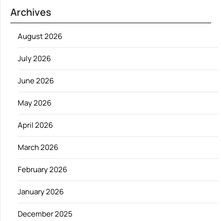
Archives
August 2026
July 2026
June 2026
May 2026
April 2026
March 2026
February 2026
January 2026
December 2025