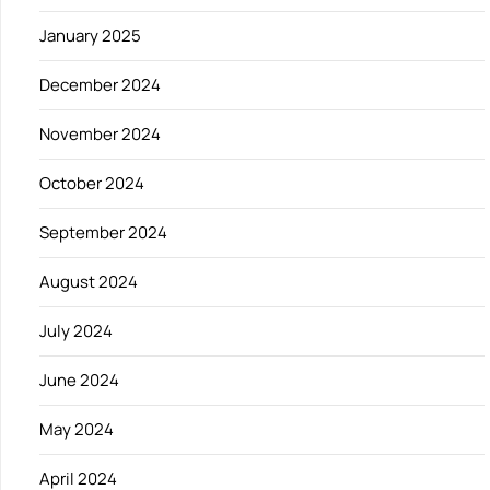
January 2025
December 2024
November 2024
October 2024
September 2024
August 2024
July 2024
June 2024
May 2024
April 2024