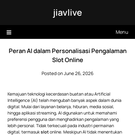
Skip
jiavlive
to
content
Menu
Peran AI dalam Personalisasi Pengalaman
Slot Online
Posted on June 26, 2026
Kemajuan teknologi kecerdasan buatan atau Artificial
Intelligence (AI) telah mengubah banyak aspek dalam dunia
digital. Mulai dari layanan belanja, hiburan, media sosial,
hingga aplikasi streaming, AI digunakan untuk memahami
preferensi pengguna dan menghadirkan pengalaman yang
lebih personal. Tidak terkecuali pada industri permainan
digital, termasuk
slot
online. Meskipun AI tidak menentukan