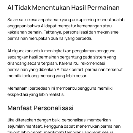
AI Tidak Menentukan Hasil Permainan
Salah satu kesalahpahaman yang cukup sering muncul adalah
anggapan bahwa AI dapat mengatur kemenangan atau
kekalahan pemain. Faktanya, personalisasi dan mekanisme
permainan merupakan dua hal yang berbeda.
AI digunakan untuk meningkatkan pengalaman pengguna,
sedangkan hasil permainan bergantung pada sistem yang
dirancang secara terpisah. Karena itu, rekomendasi
permainan yang diberikan AI tidak berarti permainan tersebut
memiliki peluang menang yang lebih besar.
Memahami perbedaan ini membantu pengguna memiliki
ekspektasi yang lebih realistis.
Manfaat Personalisasi
Jika diterapkan dengan baik, personalisasi memberikan
sejumlah manfaat. Pengguna dapat menemukan permainan
favorit lebih cepat, menikmati tampilan yang lebih sesuai