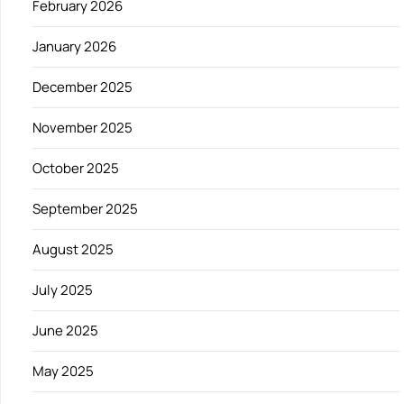
February 2026
January 2026
December 2025
November 2025
October 2025
September 2025
August 2025
July 2025
June 2025
May 2025