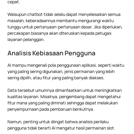
cepat.
Walaupun chatbot tidak selalu dapat menyelesaikan semua
masalah, keberadaannya membantu mengurangi waktu
tunggu untuk pertanyaan-pertanyaan dasar. Jika diperlukan,
percakapan biasanya akan diteruskan kepada petugas
layanan pelanggan.
Analisis Kebiasaan Pengguna
AI mampu mengenali pola penggunaan aplikasi, seperti waktu
yang paling sering digunakan, jenis permainan yang lebih
sering dipilih, atau fitur yang paling banyak diakses.
Data tersebut umumnya dimanfaatkan untuk meningkatkan
kualitas layanan. Misalnya, pengembang dapat mengetahui
fitur mana yang paling diminati sehingga dapat melakukan
penyempurnaan pada pembaruan berikutnya.
Namun, penting untuk diingat bahwa analisis perilaku
pengguna tidak berarti AI mengatur hasil permainan slot.