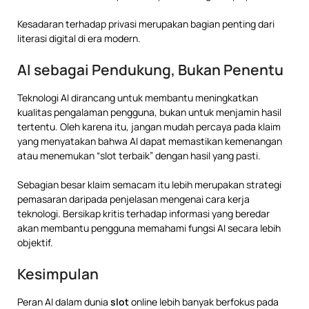
Kesadaran terhadap privasi merupakan bagian penting dari
literasi digital di era modern.
AI sebagai Pendukung, Bukan Penentu
Teknologi AI dirancang untuk membantu meningkatkan
kualitas pengalaman pengguna, bukan untuk menjamin hasil
tertentu. Oleh karena itu, jangan mudah percaya pada klaim
yang menyatakan bahwa AI dapat memastikan kemenangan
atau menemukan “slot terbaik” dengan hasil yang pasti.
Sebagian besar klaim semacam itu lebih merupakan strategi
pemasaran daripada penjelasan mengenai cara kerja
teknologi. Bersikap kritis terhadap informasi yang beredar
akan membantu pengguna memahami fungsi AI secara lebih
objektif.
Kesimpulan
Peran AI dalam dunia
slot
online lebih banyak berfokus pada