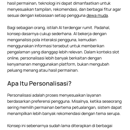
hasil permainan, teknologi ini dapat dimanfaatkan untuk
menyesuaikan tampilan, rekomendasi, dan berbagai fitur agar
sesuai dengan kebiasaan setiap pengguna
dewa muda
.
Bagi sebagian orang, istilah AI terdengar rumit. Padahal,
konsep dasarnya cukup sederhana. AI bekerja dengan
menganalisis pola interaksi pengguna, kemudian
menggunakan informasi tersebut untuk memberikan
pengalaman yang dianggap lebih relevan. Dalam konteks slot
online, personalisasi lebih banyak berkaitan dengan
kenyamanan menggunakan platform, bukan mengubah
peluang menang atau hasil permainan.
Apa Itu Personalisasi?
Personalisasi adalah proses menyesuaikan layanan
berdasarkan preferensi pengguna. Misalnya, ketika seseorang
sering memilih permainan bertema petualangan, sistem dapat
menampilkan lebih banyak rekomendasi dengan tema serupa.
Konsep ini sebenarnya sudah lama diterapkan di berbagai