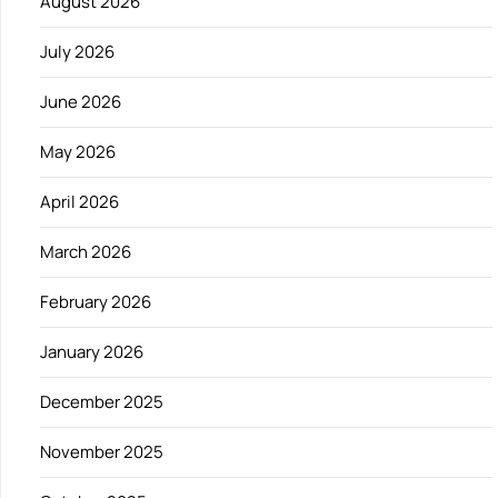
August 2026
July 2026
June 2026
May 2026
April 2026
March 2026
February 2026
January 2026
December 2025
November 2025