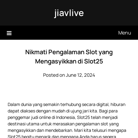
Skip
jiavlive
to
content
Menu
Nikmati Pengalaman Slot yang
Mengasyikkan di Slot25
Posted on June 12, 2024
Dalam dunia yang semakin terhubung secara digital, hiburan
dapat diakses dengan mudah di ujung jari kita. Bagi para
penggemar judi online di Indonesia, Slot25 telah menjadi
destinasi utama untuk merasakan pengalaman slot yang
mengasyikkan dan mendebarkan. Mari kita telusuri mengapa
Slot25
begitu menarik dan mengapa Anda harus segera