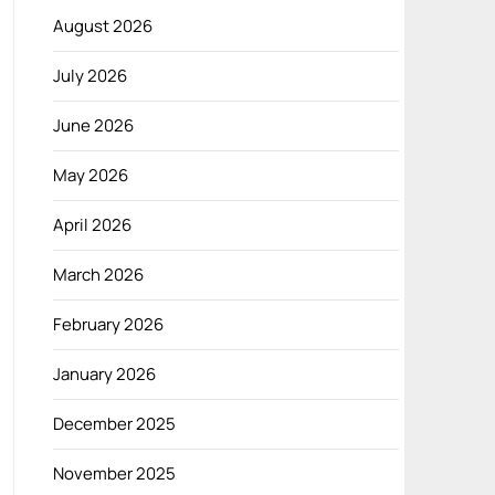
August 2026
July 2026
June 2026
May 2026
April 2026
March 2026
February 2026
January 2026
December 2025
November 2025