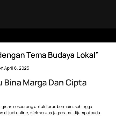
dengan Tema Budaya Lokal”​
n April 6, 2025
Bina Marga Dan Cipta
nginan seseorang untuk terus bermain, sehingga
di judi online, efek serupa juga dapat dijumpai pada