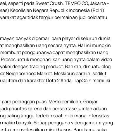
el, seperti pada Sweet Crush. TEMPO.CO, Jakarta –
s) Kepolisian Negara Republik Indonesia (Polri)
akat agar tidak tergiur permainan judi bold atau
umayan banyak digemari para player di seluruh dunia
t menghasilkan uang secara nyata. Hal ini mungkin
isa membuat penggunanya dapat menghasilkan uang
Proses untuk menghasilkan uang nyata dalam video
yakni dengan trading product. Bahkan, di suatu blog
 Neighborhood Market. Meskipun cara ini sedikit
jual item dari karakter Dota 2 Anda. TapCoin memiliki
.
 para pelanggan puas. Meski demikian, Ganjar
di prioritas karena dari persentase jumlah aduan
 paling tinggi. Terlebih saat ini di mana intensitas
n makin banyak. Setiap pengguna video game ini yang
untuk menyelesaikan misi khusus. Bagi kamu suka