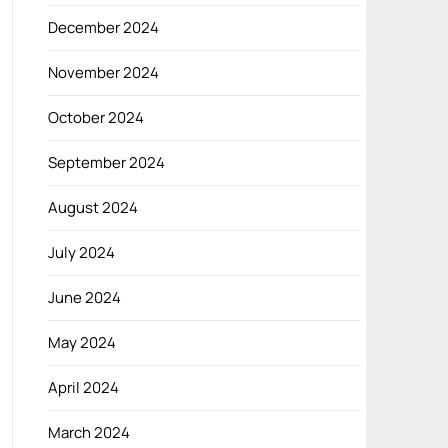
December 2024
November 2024
October 2024
September 2024
August 2024
July 2024
June 2024
May 2024
April 2024
March 2024