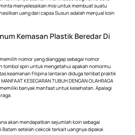
inta menyelesaikan misi untuk membuat suatu
silkan uang dari capsa Susun adalah menjual koin
inum Kemasan Plastik Beredar Di
 memilih nomor yang dianggap sebagai nomor
an tombol spin untuk mengetahui apakah nomormu
s keamanan Filipina lantaran diduga terlibat praktik
ilipina. MANFAAT KESEGARAN TUBUH DENGAN OLAHRAGA
memiliki banyak manfaat untuk kesehatan. Apalagi
hraga.
una akan mendapatkan sejumlah koin sebagai
 Batam setelah cekcok terkait uangnya dipakai