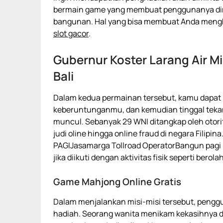
bermain game yang membuat penggunanya dim
bangunan. Hal yang bisa membuat Anda mengha
slot gacor
.
Gubernur Koster Larang Air M
Bali
Dalam kedua permainan tersebut, kamu dapat
keberuntunganmu, dan kemudian tinggal tek
muncul. Sebanyak 29 WNI ditangkap oleh otorita
judi oline hingga online fraud di negara F
PAGIJasamarga Tollroad OperatorBangun pagi 
jika diikuti dengan aktivitas fisik seperti berola
Game Mahjong Online Gratis
Dalam menjalankan misi-misi tersebut, pengg
hadiah. Seorang wanita menikam kekasihnya di