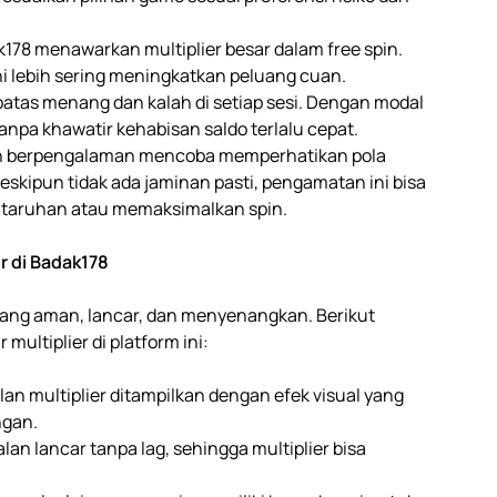
k178 menawarkan multiplier besar dalam free spin.
ni lebih sering meningkatkan peluang cuan.
tas menang dan kalah di setiap sesi. Dengan modal
tanpa khawatir kehabisan saldo terlalu cepat.
 berpengalaman mencoba memperhatikan pola
kipun tidak ada jaminan pasti, pengamatan ini bisa
aruhan atau memaksimalkan spin.
r di Badak178
ng aman, lancar, dan menyenangkan. Berikut
ultiplier di platform ini:
n multiplier ditampilkan dengan efek visual yang
gan.
lan lancar tanpa lag, sehingga multiplier bisa