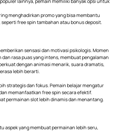
t populer lainnya, pemain memiliki banyak opsi untuk
ring menghadirkan promo yang bisa membantu
, seperti free spin tambahan atau bonus deposit.
 memberikan sensasi dan motivasi psikologis. Momen
in dan rasa puas yang intens, membuat pengalaman
 diperkuat dengan animasi menarik, suara dramatis,
rasa lebih berarti.
ebih strategis dan fokus. Pemain belajar mengatur
, dan memanfaatkan free spin secara efektif.
t permainan slot lebih dinamis dan menantang.
 satu aspek yang membuat permainan lebih seru,