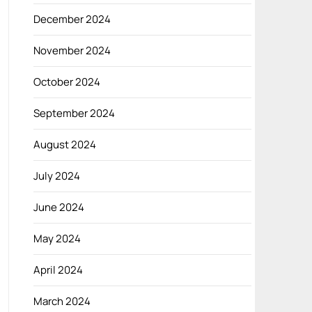
December 2024
November 2024
October 2024
September 2024
August 2024
July 2024
June 2024
May 2024
April 2024
March 2024