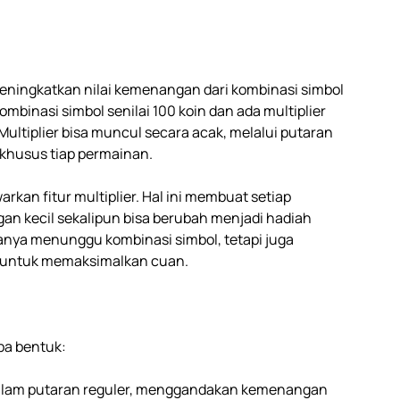
 meningkatkan nilai kemenangan dari kombinasi simbol
mbinasi simbol senilai 100 koin dan ada multiplier
ultiplier bisa muncul secara acak, melalui putaran
r khusus tiap permainan.
kan fitur multiplier. Hal ini membuat setiap
n kecil sekalipun bisa berubah menjadi hadiah
hanya menunggu kombinasi simbol, tetapi juga
at untuk memaksimalkan cuan.
apa bentuk:
dalam putaran reguler, menggandakan kemenangan