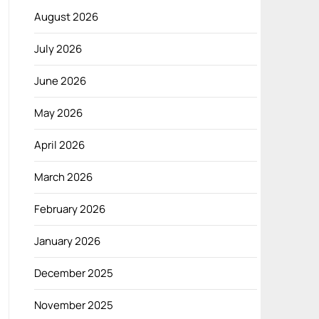
August 2026
July 2026
June 2026
May 2026
April 2026
March 2026
February 2026
January 2026
December 2025
November 2025