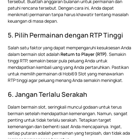
tersebut. Buatlah anggaran bulanan untuk permainan dan
patuhi rencana tersebut. Dengan cara ini, Anda dapat
menikmati permainan tanpa harus khawatir tentang masalah
keuangan di masa depan.
5. Pilih Permainan dengan RTP Tinggi
Salah satu faktor yang dapat mempengaruhi kesuksesan Anda
dalam bermain slot adalah
Return to Player (RTP)
. Semakin
tinggi RTP, semakin besar pula peluang Anda untuk
mendapatkan kembali uang yang Anda pertaruhkan. Pastikan
untuk memilih permainan di Hobi69 Slot yang menawarkan
RTP tinggi agar peluang menang Anda semakin meningkat.
6. Jangan Terlalu Serakah
Dalam bermain slot, seringkali muncul godaan untuk terus
bermain setelah mendapatkan kemenangan. Namun, sangat
penting untuk tidak terlalu serakah. Tetapkan target
kemenangan dan berhenti saat Anda mencapainya. Ingat,
setiap putaran adalah permainan yang terpisah, dan tidak ada