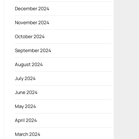
December 2024
November 2024
October 2024
September 2024
August 2024
July 2024
June 2024
May 2024
April 2024
March 2024