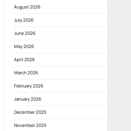
August 2026
July 2026
June 2026
May 2026
April 2026
March 2026
February 2026
January 2026
December 2025
November 2025