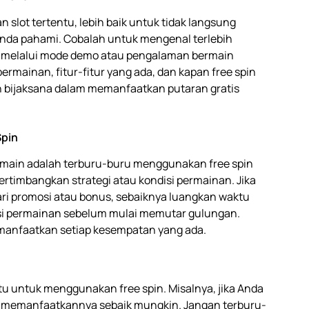
 slot tertentu, lebih baik untuk tidak langsung
 Anda pahami. Cobalah untuk mengenal terlebih
itu melalui mode demo atau pengalaman bermain
rmainan, fitur-fitur yang ada, dan kapan free spin
h bijaksana dalam memanfaatkan putaran gratis
Spin
pemain adalah terburu-buru menggunakan free spin
timbangkan strategi atau kondisi permainan. Jika
ri promosi atau bonus, sebaiknya luangkan waktu
si permainan sebelum mulai memutar gulungan.
emanfaatkan setiap kesempatan yang ada.
tu untuk menggunakan free spin. Misalnya, jika Anda
a memanfaatkannya sebaik mungkin. Jangan terburu-