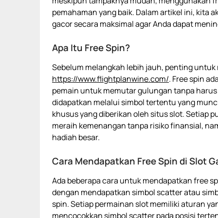
meskipun tampaknya mudah, menggunakan free
pemahaman yang baik. Dalam artikel ini, kita 
gacor secara maksimal agar Anda dapat meni
Apa Itu Free Spin?
Sebelum melangkah lebih jauh, penting untuk
https://www.flightplanwine.com/
. Free spin a
pemain untuk memutar gulungan tanpa harus m
didapatkan melalui simbol tertentu yang muncu
khusus yang diberikan oleh situs slot. Setiap
meraih kemenangan tanpa risiko finansial, 
hadiah besar.
Cara Mendapatkan Free Spin di Slot G
Ada beberapa cara untuk mendapatkan free spi
dengan mendapatkan simbol scatter atau simbo
spin. Setiap permainan slot memiliki aturan y
mencocokkan simbol scatter pada posisi terten