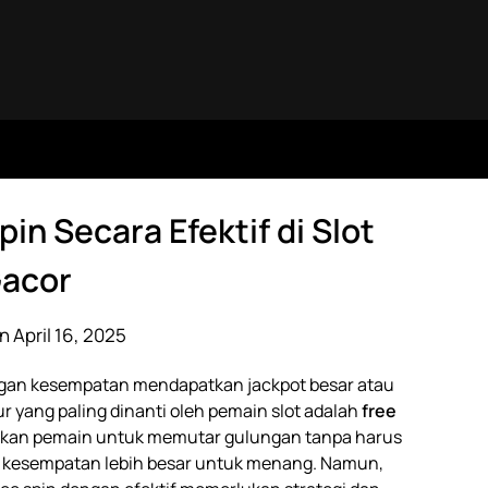
n Secara Efektif di Slot
acor
n April 16, 2025
dengan kesempatan mendapatkan jackpot besar atau
 yang paling dinanti oleh pemain slot adalah
free
inkan pemain untuk memutar gulungan tanpa harus
 kesempatan lebih besar untuk menang. Namun,