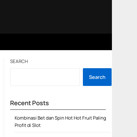
SEARCH
Search
Recent Posts
Kombinasi Bet dan Spin Hot Hot Fruit Paling
Profit di Slot