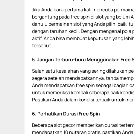
Jika Anda baru pertama kali mencoba permainan
bergantung pada free spin di slot yang belum
dahulu permainan slot yang Anda pilih, baik 
dengan taruhan kecil. Dengan mengenal pola pe
aktif, Anda bisa membuat keputusan yang lebi
tersebut.
5. Jangan Terburu-buru Menggunakan Free 
Salah satu kesalahan yang sering dilakukan 
segera setelah mendapatkannya, tanpa memper
Anda mendapatkan free spin sebagai bagian da
untuk memeriksa kembali seberapa baik kondi
Pastikan Anda dalam kondisi terbaik untuk m
6. Perhatikan Durasi Free Spin
Beberapa slot gacor memberikan durasi terten
mendapatkan 10 putaran gratis, pastikan And