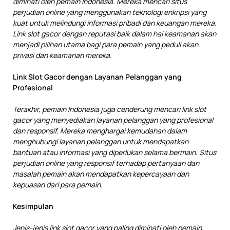
diminati oleh pemain Indonesia. Mereka mencari situs
perjudian online yang menggunakan teknologi enkripsi yang
kuat untuk melindungi informasi pribadi dan keuangan mereka.
Link slot gacor dengan reputasi baik dalam hal keamanan akan
menjadi pilihan utama bagi para pemain yang peduli akan
privasi dan keamanan mereka.
Link Slot Gacor dengan Layanan Pelanggan yang
Profesional
Terakhir, pemain Indonesia juga cenderung mencari link slot
gacor yang menyediakan layanan pelanggan yang profesional
dan responsif. Mereka menghargai kemudahan dalam
menghubungi layanan pelanggan untuk mendapatkan
bantuan atau informasi yang diperlukan selama bermain. Situs
perjudian online yang responsif terhadap pertanyaan dan
masalah pemain akan mendapatkan kepercayaan dan
kepuasan dari para pemain.
Kesimpulan
Jenis-jenis link slot gacor yang paling diminati oleh pemain