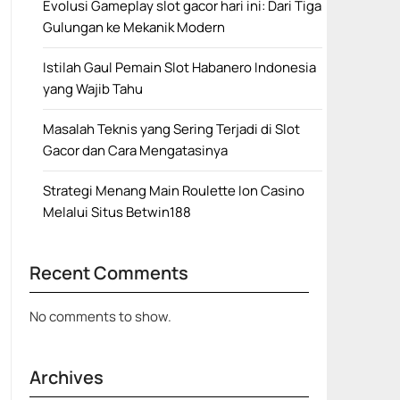
Evolusi Gameplay slot gacor hari ini: Dari Tiga
Gulungan ke Mekanik Modern
Istilah Gaul Pemain Slot Habanero Indonesia
yang Wajib Tahu
Masalah Teknis yang Sering Terjadi di Slot
Gacor dan Cara Mengatasinya
Strategi Menang Main Roulette Ion Casino
Melalui Situs Betwin188
Recent Comments
No comments to show.
Archives