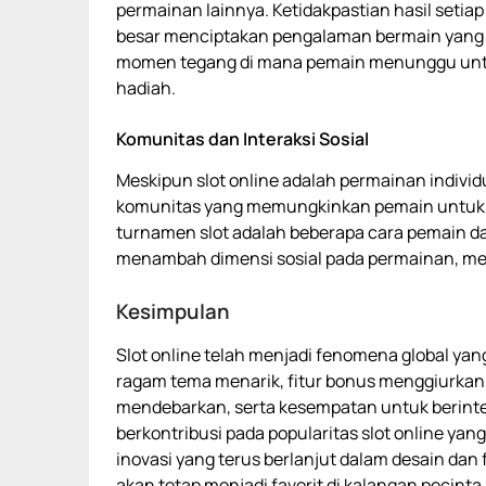
permainan lainnya. Ketidakpastian hasil set
besar menciptakan pengalaman bermain yang m
momen tegang di mana pemain menunggu unt
hadiah.
Komunitas dan Interaksi Sosial
Meskipun slot online adalah permainan individ
komunitas yang memungkinkan pemain untuk be
turnamen slot adalah beberapa cara pemain da
menambah dimensi sosial pada permainan, m
Kesimpulan
Slot online telah menjadi fenomena global ya
ragam tema menarik, fitur bonus menggiurkan
mendebarkan, serta kesempatan untuk berinte
berkontribusi pada popularitas slot online ya
inovasi yang terus berlanjut dalam desain dan 
akan tetap menjadi favorit di kalangan pecint