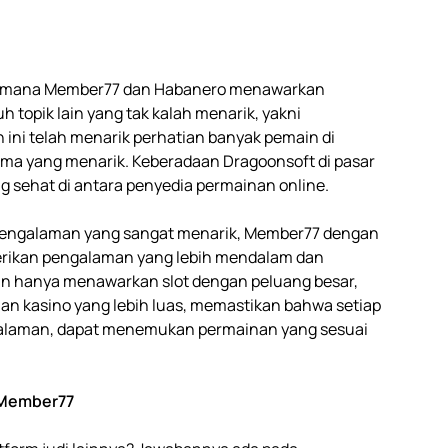
gaimana Member77 dan Habanero menawarkan
h topik lain yang tak kalah menarik, yakni
ini telah menarik perhatian banyak pemain di
ma yang menarik. Keberadaan Dragoonsoft di pasar
 sehat di antara penyedia permainan online.
engalaman yang sangat menarik, Member77 dengan
rikan pengalaman yang lebih mendalam dan
n hanya menawarkan slot dengan peluang besar,
nan kasino yang lebih luas, memastikan bahwa setiap
galaman, dapat menemukan permainan yang sesuai
 Member77