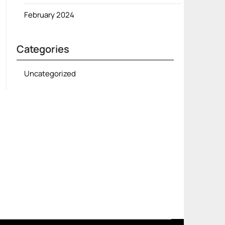
February 2024
Categories
Uncategorized