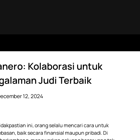
ero: Kolaborasi untuk
alaman Judi Terbaik
December 12, 2024
akpastian ini, orang selalu mencari cara untuk
san, baik secara finansial maupun pribadi. Di