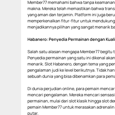
Member77 memahami bahwa tanpa keamanan yan
makna. Mereka telah memastikan bahwa transak
yang aman dan terjamin. Platform ini juga be
memperkenalkan fitur-fitur untuk mendukung 
menjadikannya pilihan yang sangat menarik bag
Habanero: Penyedia Permainan dengan Kuali
Salah satu alasan mengapa Member77 begitu t
Penyedia permainan yang satu ini dikenal aka
menarik. Slot Habanero, dengan tema yang pe
pengalaman judi ke level berikutnya. Tidak h
sebuah dunia yang bisa dibenamkan para pe
Di dunia perjudian online, para pemain mencar
mencari pengalaman. Mereka mencari sensasi. 
permainan, mulai dari slot klasik hingga slot
pemain Member77 untuk merasakan adrenalin 
putar.