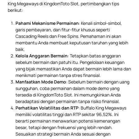
King Megaways di KingdomToto Slot, pertimbangkan tips
berikut:
Pahami Mekanisme Permainan
: Kenali simbol-simbol,
garis pembayaran, dan fitur-fitur khusus seperti
Cascading Reels dan Free Spins. Pemahaman ini akan
membantu Anda membuat keputusan taruhan yang lebih
baik.
Kelola Anggaran Bermain
: Tetapkan batas anggaran
sebelum bermain dan patuhi itu. Pengelolaan keuangan
yang bijak memastikan Anda dapat bermain lebih lama dan
menikmati permainan tanpa stres finansial.
Manfaatkan Mode Demo
: Sebelum bermain dengan uang
sungguhan, coba permainan dalam mode demo yang
tersedia di KingdomToto Slot. Ini memungkinkan Anda
beradaptasi dengan permainan tanpa risiko finansial.
Perhatikan Volatilitas dan RTP
: Buffalo King Megaways
memiliki volatilitas tinggi dan RTP sekitar 96,52%. Ini
berarti permainan menawarkan potensi kemenangan
besar, tetapi dengan frekuensi yang lebih rendah.
Sesuaikan strategi bermain Anda sesuai dengan