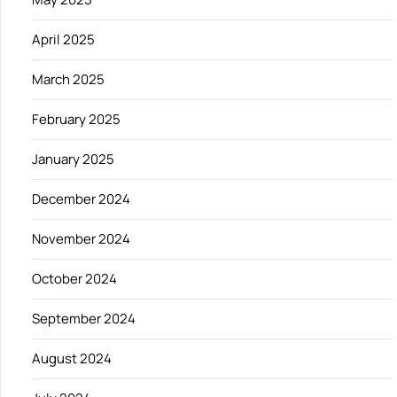
April 2025
March 2025
February 2025
January 2025
December 2024
November 2024
October 2024
September 2024
August 2024